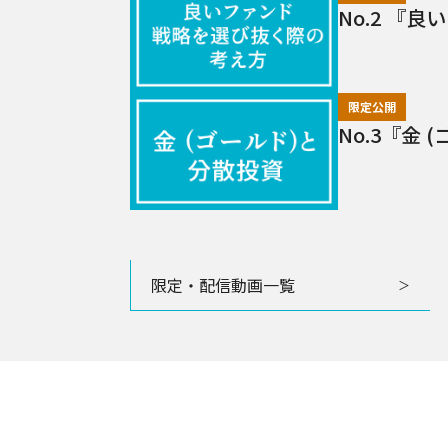
No.2 『
限定公開
No.3『金
限定・配信動画一覧