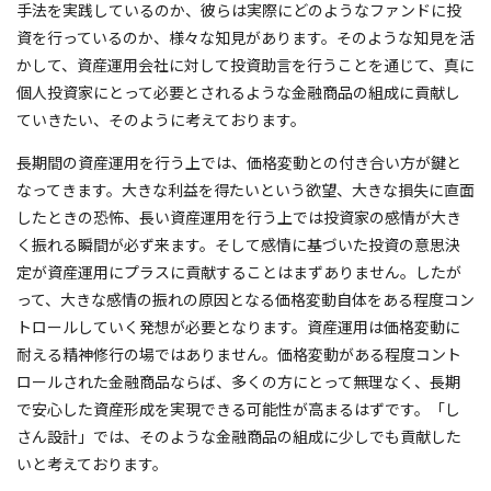
手法を実践しているのか、彼らは実際にどのようなファンドに投
資を行っているのか、様々な知見があります。そのような知見を活
かして、資産運用会社に対して投資助言を行うことを通じて、真に
個人投資家にとって必要とされるような金融商品の組成に貢献し
ていきたい、そのように考えております。
長期間の資産運用を行う上では、価格変動との付き合い方が鍵と
なってきます。大きな利益を得たいという欲望、大きな損失に直面
したときの恐怖、長い資産運用を行う上では投資家の感情が大き
く振れる瞬間が必ず来ます。そして感情に基づいた投資の意思決
定が資産運用にプラスに貢献することはまずありません。したが
って、大きな感情の振れの原因となる価格変動自体をある程度コン
トロールしていく発想が必要となります。資産運用は価格変動に
耐える精神修行の場ではありません。価格変動がある程度コント
ロールされた金融商品ならば、多くの方にとって無理なく、長期
で安心した資産形成を実現できる可能性が高まるはずです。「し
さん設計」では、そのような金融商品の組成に少しでも貢献した
いと考えております。